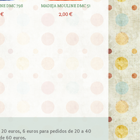
NE DMC 798
MADEJA MOULINE DMC 51
MADEJA MOULI
 €
2,00 €
2,00 
e 20 euros, 6 euros para pedidos de 20 a 40
 de 60 euros.