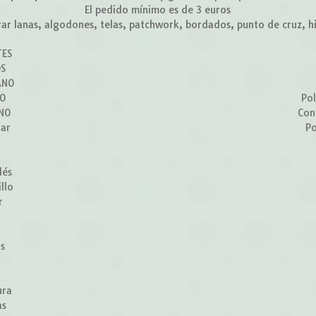
El pedido mínimo es de 3 euros
r lanas, algodones, telas, patchwork, bordados, punto de cruz, hilo
TES
OS
ANO
ÑO
Pol
RNO
Con
lar
Po
lés
llo
r
z
os
ura
as