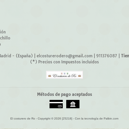
o
ión
chillo
a
adrid - (España) | elcosturerodero@gmail.com |
911376087
|
Tie
(*) Precios con Impuestos incluidos
Métodos de pago aceptados
El costurero de Ro
- Copyright © 2026 [25218] - Con la tecnología de Palbin.com