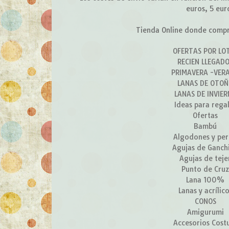
euros, 5 eur
Tienda Online donde compra
OFERTAS POR LO
RECIEN LLEGAD
PRIMAVERA -VER
LANAS DE OTO
LANAS DE INVIE
Ideas para rega
Ofertas
Bambú
Algodones y per
Agujas de Ganchi
Agujas de teje
Punto de Cru
Lana 100%
Lanas y acrílic
CONOS
Amigurumi
Accesorios Cost