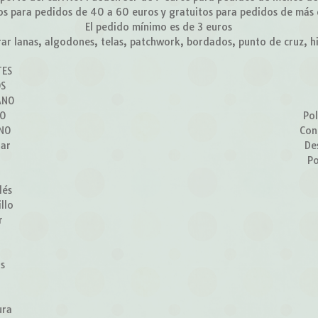
os para pedidos de 40 a 60 euros y gratuitos para pedidos de más
El pedido mínimo es de 3 euros
r lanas, algodones, telas, patchwork, bordados, punto de cruz, hilo
TES
OS
ANO
ÑO
Pol
RNO
Con
lar
De
Po
lés
llo
r
z
os
ura