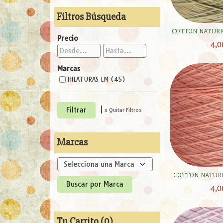
Filtros Búsqueda
COTTON NATURE 
Precio
4,0
Marcas
HILATURAS LM (45)
|
x Quitar Filtros
Marcas
COTTON NATURE 
4,0
Tu Carrito (0)