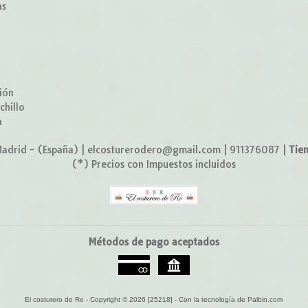
as
o
ión
chillo
a
adrid - (España) | elcosturerodero@gmail.com |
911376087
|
Tie
(*) Precios con Impuestos incluidos
Métodos de pago aceptados
El costurero de Ro
- Copyright © 2026 [25218] - Con la tecnología de Palbin.com