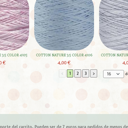
3.5 COLOR 4105
COTTON NATURE 3.5 COLOR 4106
COTTON NATURE
0 €
4,00 €
4,
<
1
2
3
>
d
importe del carrito. Pueden ser de 7 euros para pedidos de menos d