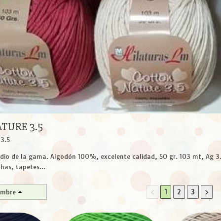
TURE 3.5
3.5
edio de la gama. Algodón 100%, excelente calidad, 50 gr. 103 mt, Ag 3.
has, tapetes...
<
1
2
3
>
mbre