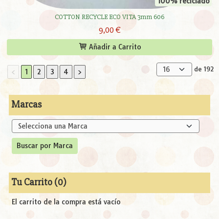
100% reciclado
COTTON RECYCLE ECO VITA 3mm 606
9,00 €
Añadir a Carrito
de 192
<
1
2
3
4
>
Marcas
Tu Carrito (0)
El carrito de la compra está vacío