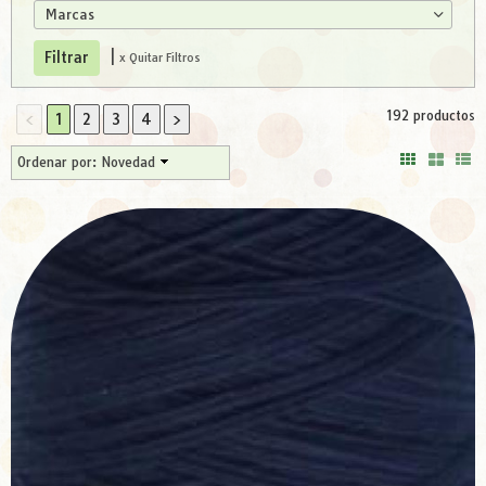
Marcas
|
x Quitar Filtros
192 productos
<
1
2
3
4
>
Ordenar por:
Novedad