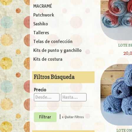
MACRAMÉ
Patchwork
Sashiko
Talleres
Telas de confección
LOTE B
Kits de punto y ganchillo
20,
Kits de costura
Filtros Búsqueda
Precio
|
x Quitar Filtros
LOTE ON