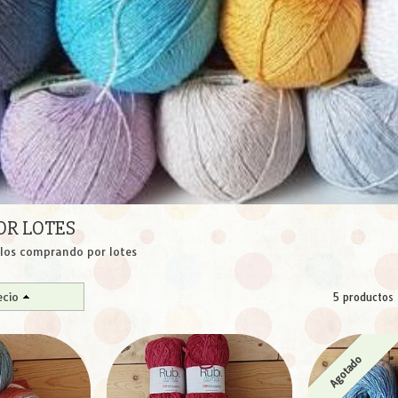
OR LOTES
llos comprando por lotes
ecio
5 productos
Agotado