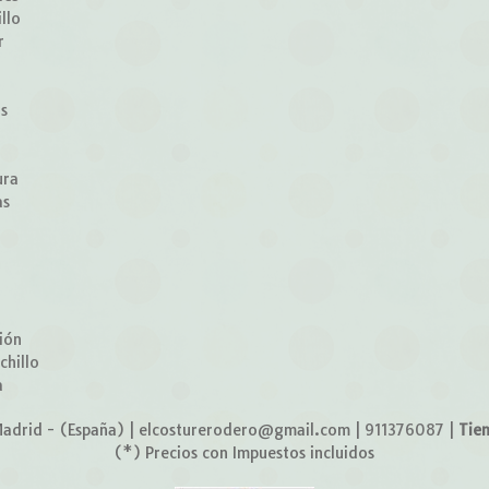
llo
r
z
os
ura
as
o
ión
chillo
a
adrid - (España) | elcosturerodero@gmail.com |
911376087
|
Tie
(*) Precios con Impuestos incluidos