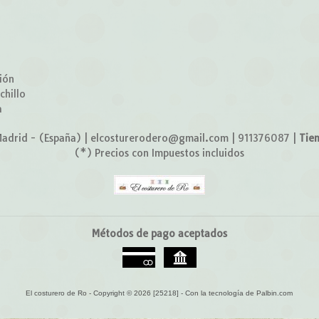
o
ión
chillo
a
adrid - (España) | elcosturerodero@gmail.com |
911376087
|
Tie
(*) Precios con Impuestos incluidos
Métodos de pago aceptados
El costurero de Ro
- Copyright © 2026 [25218] - Con la tecnología de Palbin.com