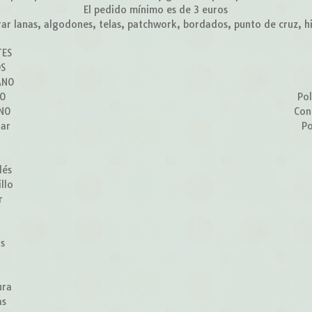
El pedido mínimo es de 3 euros
r lanas, algodones, telas, patchwork, bordados, punto de cruz, hilo
TES
OS
ANO
ÑO
Pol
RNO
Con
lar
Po
lés
llo
r
z
os
ura
as