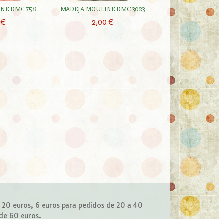
NE DMC 758
MADEJA MOULINE DMC 3023
MADEJA MOULIN
 €
2,00 €
2,00 
e 20 euros, 6 euros para pedidos de 20 a 40
 de 60 euros.