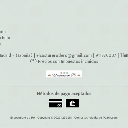
o
ión
chillo
a
adrid - (España) | elcosturerodero@gmail.com |
911376087
|
Tie
(*) Precios con Impuestos incluidos
Métodos de pago aceptados
El costurero de Ro
- Copyright © 2026 [25218] - Con la tecnología de Palbin.com