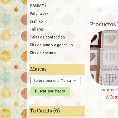
MACRAMÉ
Patchwork
Sashiko
Productos
Talleres
Telas de confección
Kits de punto y ganchillo
Kits de costura
Marcas
Si te gusta 
A Con
Tu Carrito (0)