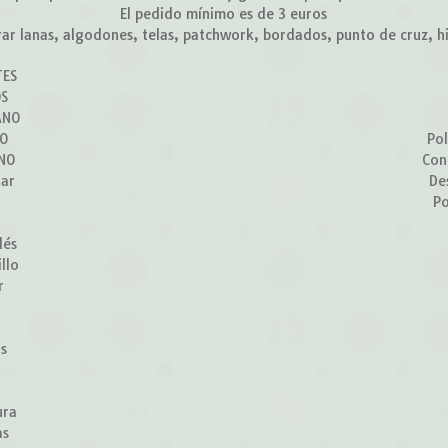
El pedido mínimo es de 3 euros
r lanas, algodones, telas, patchwork, bordados, punto de cruz, hilo
TES
OS
ANO
ÑO
Pol
RNO
Con
lar
De
Po
lés
llo
r
z
os
ura
as