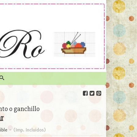
to o ganchillo
ar
ible
-
(Imp. Incluidos)