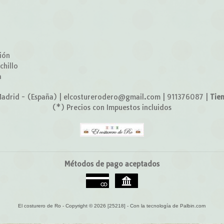
o
ión
chillo
a
adrid - (España) | elcosturerodero@gmail.com |
911376087
|
Tie
(*) Precios con Impuestos incluidos
Métodos de pago aceptados
El costurero de Ro
- Copyright © 2026 [25218] - Con la tecnología de Palbin.com