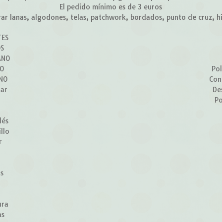
El pedido mínimo es de 3 euros
r lanas, algodones, telas, patchwork, bordados, punto de cruz, hilo
TES
OS
ANO
ÑO
Pol
RNO
Con
lar
De
Po
lés
llo
r
z
os
ura
as