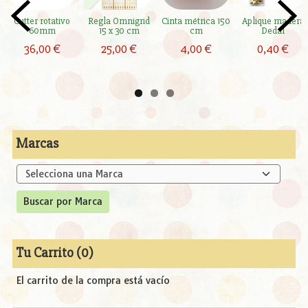
Cutter rotativo
Regla Omnigrid
Cinta métrica 150
Aplique madera
60mm
15 x 30 cm
cm
Dedal
36,00 €
25,00 €
4,00 €
0,40 €
Marcas
Tu Carrito (0)
El carrito de la compra está vacío