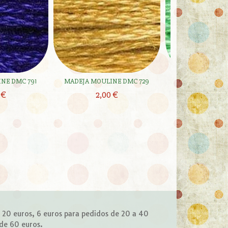
NE DMC 791
MADEJA MOULINE DMC 729
MADEJA MOULIN
 €
2,00 €
2,00 
e 20 euros, 6 euros para pedidos de 20 a 40
 de 60 euros.