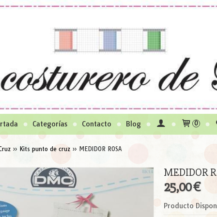
rtada
Categorías
Contacto
Blog
0
Cruz
»
Kits punto de cruz
»
MEDIDOR ROSA
MEDIDOR 
25,00 €
Producto Dispon