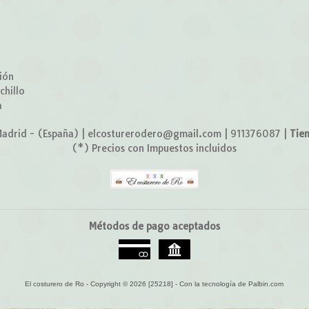
o
ión
chillo
a
adrid - (España) | elcosturerodero@gmail.com |
911376087
|
Tie
(*) Precios con Impuestos incluidos
Métodos de pago aceptados
El costurero de Ro
- Copyright © 2026 [25218] - Con la tecnología de Palbin.com