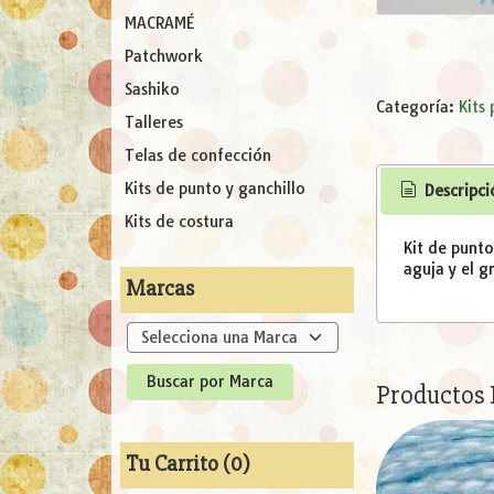
MACRAMÉ
Patchwork
Sashiko
Categoría:
Kits
Talleres
Telas de confección
Kits de punto y ganchillo
Descripci
Kits de costura
Kit de punto
aguja y el g
Marcas
Productos
Tu Carrito (0)