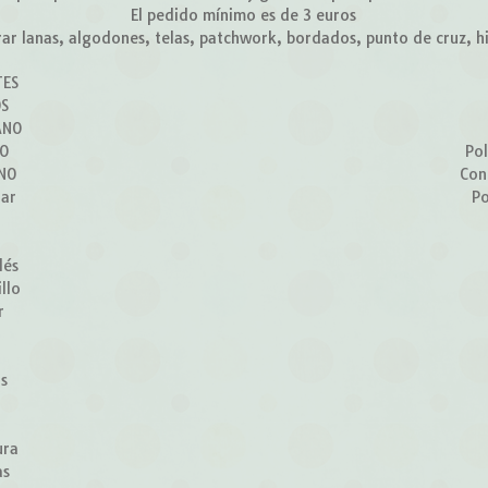
El pedido mínimo es de 3 euros
r lanas, algodones, telas, patchwork, bordados, punto de cruz, hilo
TES
OS
ANO
ÑO
Pol
RNO
Con
lar
Po
lés
llo
r
z
os
ura
as