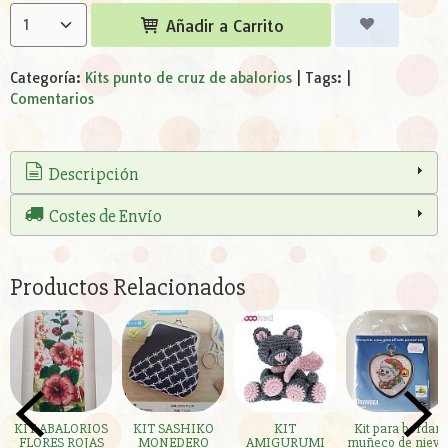
Añadir a Carrito
Categoría:
Kits punto de cruz de abalorios
|
Tags:
|
Comentarios
Descripción
Costes de Envío
Productos Relacionados
KIT ABALORIOS
KIT SASHIKO
KIT
Kit para bordar
FLORES ROJAS
MONEDERO
AMIGURUMI
muñeco de nieve