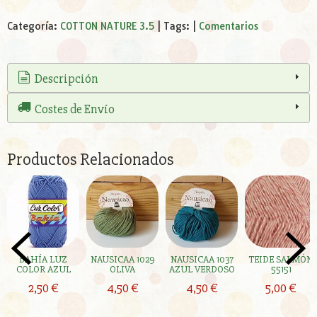
Categoría:
COTTON NATURE 3.5
|
Tags:
|
Comentarios
Descripción
Costes de Envío
Productos Relacionados
BAHÍA LUZ
NAUSICAA 1029
NAUSICAA 1037
TEIDE SALMÓN
COLOR AZUL
OLIVA
AZUL VERDOSO
55151
2,50 €
4,50 €
4,50 €
5,00 €