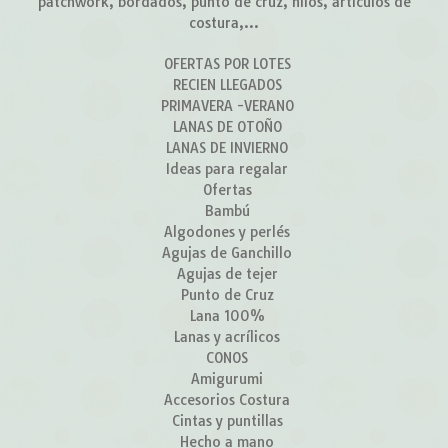
patchwork, bordados, punto de cruz, hilos, artículos de
costura,...
OFERTAS POR LOTES
RECIEN LLEGADOS
PRIMAVERA -VERANO
LANAS DE OTOÑO
LANAS DE INVIERNO
Ideas para regalar
Ofertas
Bambú
Algodones y perlés
Agujas de Ganchillo
Agujas de tejer
Punto de Cruz
Lana 100%
Lanas y acrílicos
CONOS
Amigurumi
Accesorios Costura
Cintas y puntillas
Hecho a mano