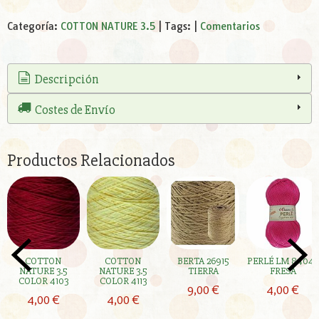
Categoría:
COTTON NATURE 3.5
|
Tags:
|
Comentarios
Descripción
Costes de Envío
Productos Relacionados
COTTON
COTTON
BERTA 26915
PERLÉ LM 84043
NATURE 3.5
NATURE 3.5
TIERRA
FRESA
COLOR 4103
COLOR 4113
9,00 €
4,00 €
4,00 €
4,00 €