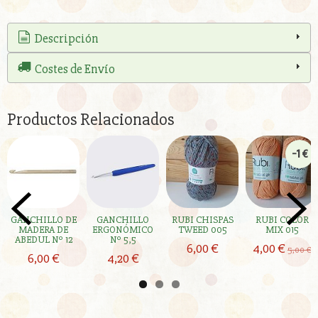
Descripción
Costes de Envío
Productos Relacionados
-1 €
GANCHILLO DE
GANCHILLO
RUBI CHISPAS
RUBI COLOR
MADERA DE
ERGONÓMICO
TWEED 005
MIX 015
ABEDUL Nº 12
Nº 5,5
6,00 €
4,00 €
5,00 €
6,00 €
4,20 €