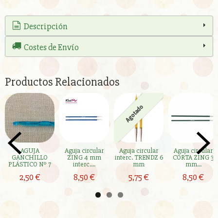
Descripción
Costes de Envío
Productos Relacionados
Agotado
AGUJA
Aguja circular
Aguja circular
Aguja circular
GANCHILLO
ZING 4 mm
interc. TRENDZ 6
CORTA ZING 3
PLÁSTICO Nº 7
interc....
mm
mm...
2,50 €
8,50 €
5,75 €
8,50 €