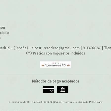
o
ión
chillo
a
adrid - (España) | elcosturerodero@gmail.com |
911376087
|
Tie
(*) Precios con Impuestos incluidos
Métodos de pago aceptados
El costurero de Ro
- Copyright © 2026 [25218] - Con la tecnología de Palbin.com