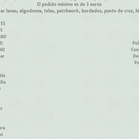
El pedido mínimo es de 3 euros
r lanas, algodones, telas, patchwork, bordados, punto de cruz, hilo
TES
OS
ANO
ÑO
Pol
RNO
Con
lar
De
Po
lés
llo
r
z
os
ura
as