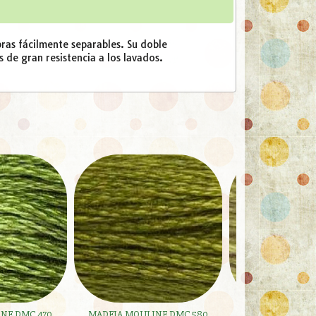
as fácilmente separables. Su doble
s de gran resistencia a los lavados.
NE DMC 470
MADEJA MOULINE DMC 580
MADEJA MOULIN