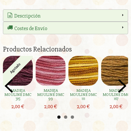
Descripción
Costes de Envío
Productos Relacionados
Agotado
MADEJA
MADEJA
MADEJA
MADEJA
MOULINE DMC
MOULINE DMC
MOULINE DMC
MOULINE DMC
315
99
111
167
2,00 €
2,00 €
2,00 €
2,00 €