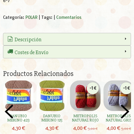
6-7
Categoría:
POLAR
|
Tags:
|
Comentarios
Descripción
Costes de Envío
Productos Relacionados
-1 €
-1 €
DANUBIO
DANUBIO
METROPOLIS
METROPOLIS
MERINO 423
MERINO 125
NATURAL ROJO
NATURAL GRIS
4,30 €
4,30 €
4,00 €
4,00 €
5,00 €
5,00 €