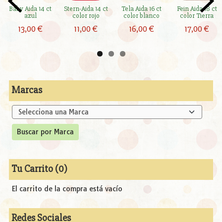
Baby Aida 14 ct
Stern-Aida 14 ct
Tela Aida 16 ct
Fein Aida 18 ct
azul
color rojo
color blanco
color Tierra
13,00 €
11,00 €
16,00 €
17,00 €
Marcas
Tu Carrito (0)
El carrito de la compra está vacío
Redes Sociales