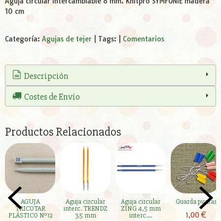
Aguja circular intercambiable 8 mm. Knitpro SYMFONIE madera
10 cm
Categoría:
Agujas de tejer
|
Tags:
|
Comentarios
Descripción
Costes de Envío
Productos Relacionados
AGUJA
Aguja circular
Aguja circular
Guarda puntas
TRICOTAR
interc. TRENDZ
ZING 4,5 mm
1,00 €
PLÁSTICO Nº12
3.5 mm
interc....